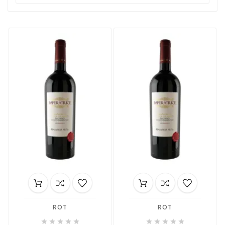
ROT
ROT









